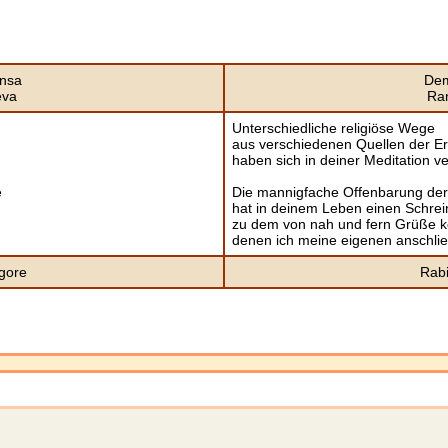
ansa
De
eva
Ra
Unterschiedliche religiöse Wege
aus verschiedenen Quellen der Er
haben sich in deiner Meditation v
e
Die mannigfache Offenbarung der
hat in deinem Leben einen Schrein
zu dem von nah und fern Grüße
denen ich meine eigenen anschli
gore
Rab