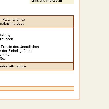
Links
und
Impressum
m Paramahamsa
makrishna Deva
füllung
erbunden.
 Freude des Unendlichen
 der Einheit geformt
 kommen
eße.
indranath Tagore