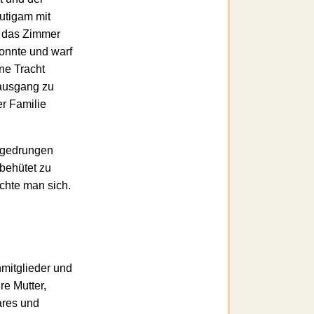
äutigam mit
n das Zimmer
konnte und warf
ine Tracht
rausgang zu
er Familie
tgedrungen
lbehütet zu
achte man sich.
nmitglieder und
re Mutter,
ares und