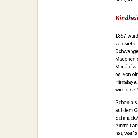
Kindhei
1857 wurd
von sieben
Schwanger
Mädchen e
Mridânî wu
es, von ei
Himâlaya.
wird eine 
Schon als 
auf dem Ga
Schmuck? 
Armreif ab
hat, warf s