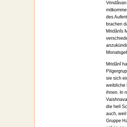
Vrindâvan 
mitkommen
des Aufent
brachen da
Mridânîs 
verschied
anzukündi
Monatsgeh
Mridânî ha
Pilgergru
sie sich 
weibliche
ihnen. In 
Vaishnava 
die hell S
auch, weil
Gruppe Ha