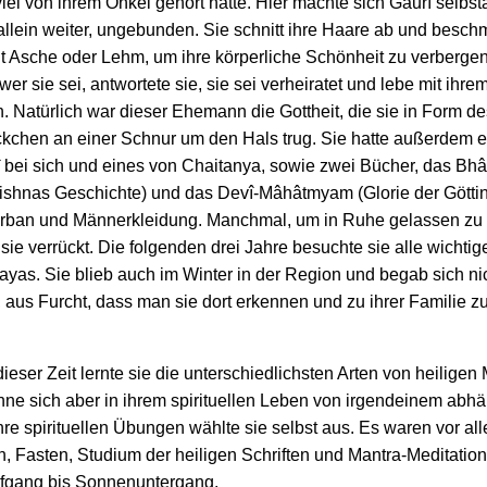
iel von ihrem Onkel gehört hatte. Hier machte sich Gaurî selbs
llein weiter, ungebunden. Sie schnitt ihre Haare ab und beschm
it Asche oder Lehm, um ihre körperliche Schönheit zu verberg
, wer sie sei, antwortete sie, sie sei verheiratet und lebe mit ih
Natürlich war dieser Ehemann die Gottheit, die sie in Form de
kchen an einer Schnur um den Hals trug. Sie hatte außerdem ei
î bei sich und eines von Chaitanya, sowie zwei Bücher, das B
Krishnas Geschichte) und das Devî-Mâhâtmyam (Glorie der Götti
Turban und Männerkleidung. Manchmal, um in Ruhe gelassen zu w
i sie verrückt. Die folgenden drei Jahre besuchte sie alle wichtig
yas. Sie blieb auch im Winter in der Region und begab sich nic
 aus Furcht, dass man sie dort erkennen und zu ihrer Familie z
eser Zeit lernte sie die unterschiedlichsten Arten von heilige
ne sich aber in ihrem spirituellen Leben von irgendeinem abhä
re spirituellen Übungen wählte sie selbst aus. Es waren vor al
 Fasten, Studium der heiligen Schriften und Mantra-Meditatio
gang bis Sonnenuntergang.