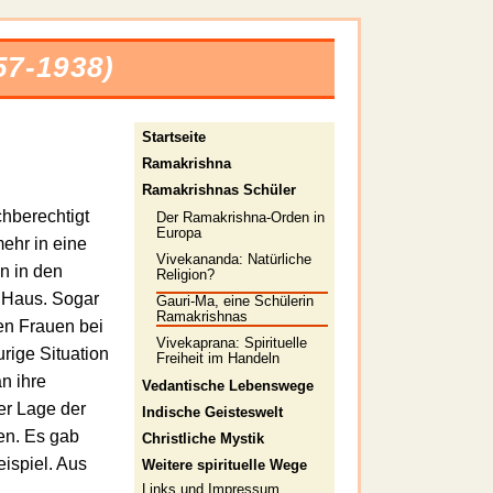
57-1938)
Startseite
Ramakrishna
Ramakrishnas Schüler
chberechtigt
Der Ramakrishna-Orden in
Europa
ehr in eine
Vivekananda: Natürliche
n in den
Religion?
 Haus. Sogar
Gauri-Ma, eine Schülerin
Ramakrishnas
en Frauen bei
Vivekaprana: Spirituelle
rige Situation
Freiheit im Handeln
n ihre
Vedantische Lebenswege
er Lage der
Indische Geisteswelt
en. Es gab
Christliche Mystik
ispiel. Aus
Weitere spirituelle Wege
Links
und
Impressum