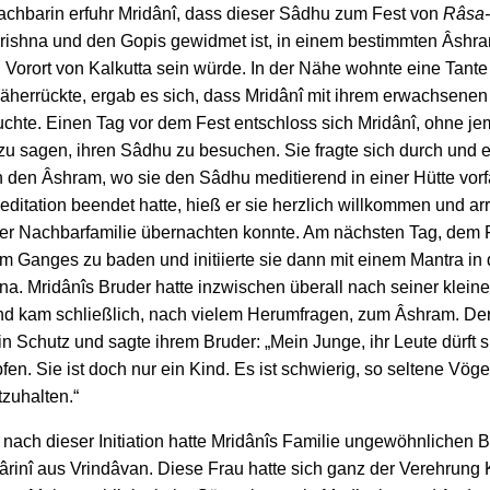
achbarin erfuhr Mridânî, dass dieser Sâdhu zum Fest von
Râsa-
rishna und den Gopis gewidmet ist, in einem bestimmten Âshr
 Vorort von Kalkutta sein würde. In der Nähe wohnte eine Tante 
äherrückte, ergab es sich, dass Mridânî mit ihrem erwachsenen
uchte. Einen Tag vor dem Fest entschloss sich Mridânî, ohne 
u sagen, ihren Sâdhu zu besuchen. Sie fragte sich durch und e
ch den Âshram, wo sie den Sâdhu meditierend in einer Hütte vo
editation beendet hatte, hieß er sie herzlich willkommen und ar
ner Nachbarfamilie übernachten konnte. Am nächsten Tag, dem 
 im Ganges zu baden und initiierte sie dann mit einem Mantra in 
na. Mridânîs Bruder hatte inzwischen überall nach seiner klei
nd kam schließlich, nach vielem Herumfragen, zum Âshram. D
 in Schutz und sagte ihrem Bruder: „Mein Junge, ihr Leute dürft s
en. Sie ist doch nur ein Kind. Es ist schwierig, so seltene Vöge
zuhalten.“
 nach dieser Initiation hatte Mridânîs Familie ungewöhnlichen 
rinî aus Vrindâvan. Diese Frau hatte sich ganz der Verehrung 