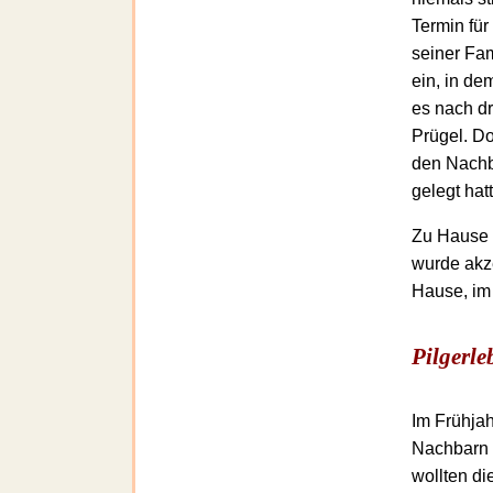
Termin für
seiner Fam
ein, in de
es nach dr
Prügel. Do
den Nachba
gelegt hatt
Zu Hause 
wurde akze
Hause, im 
Pilgerle
Im Frühjah
Nachbarn z
wollten d