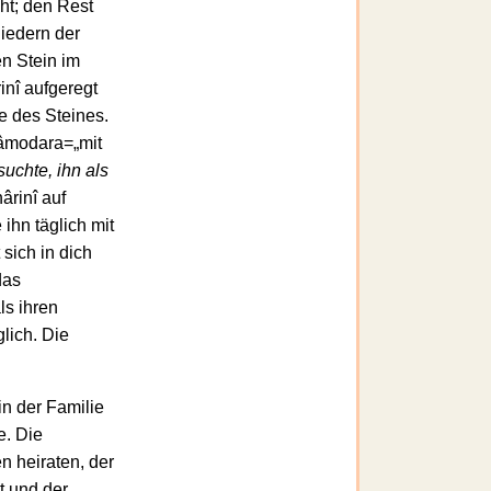
ht; den Rest
liedern der
n Stein im
nî aufgeregt
te des Steines.
Dâmodara=„mit
uchte, ihn als
ârinî auf
 ihn täglich mit
 sich in dich
das
ls ihren
lich. Die
n der Familie
e. Die
n heiraten, der
t und der