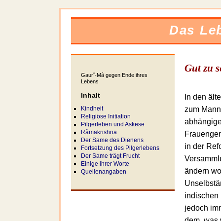
Das Leb
Gut zu s
Gaurî-Mâ gegen Ende ihres
Lebens
Inhalt
In den ält
Kindheit
zum Mann d
Religiöse Initiation
abhängige 
Pilgerleben und Askese
Râmakrishna
Frauengem
Der Same des Dienens
in der Re
Fortsetzung des Pilgerlebens
Der Same trägt Frucht
Versammlu
Einige ihrer Worte
ändern wol
Quellenangaben
Unselbstä
indischen
jedoch im
dem, was w