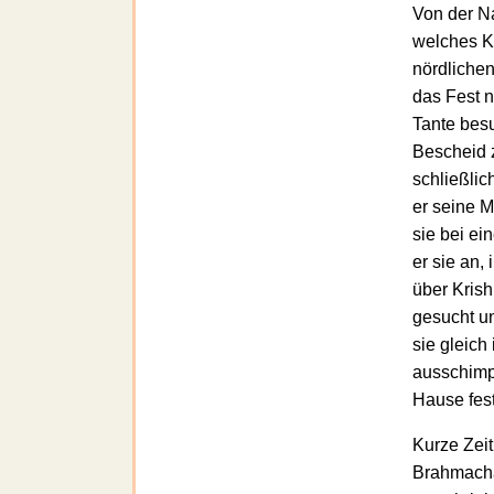
Von der N
welches K
nördlichen
das Fest n
Tante bes
Bescheid z
schließli
er seine M
sie bei ei
er sie an,
über Krish
gesucht u
sie gleich
ausschimpf
Hause fest
Kurze Zeit
Brahmachâ