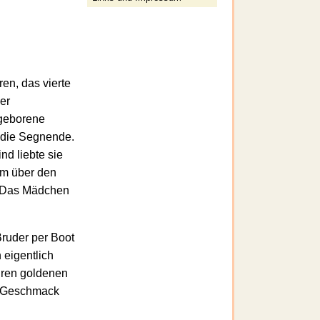
n, das vierte
der
 geborene
 die Segnende.
nd liebte sie
em über den
 „Das Mädchen
Bruder per Boot
 eigentlich
hren goldenen
en Geschmack