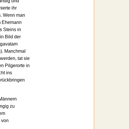
tändig und
ierte ihr
en. Wenn man
rem Ehemann
s Steins in
n Bild der
hâgavatam
n). Manchmal
erden, tat sie
en Pilgerorte in
ht ins
urückbringen
n Männern
ngig zu
lem
n von