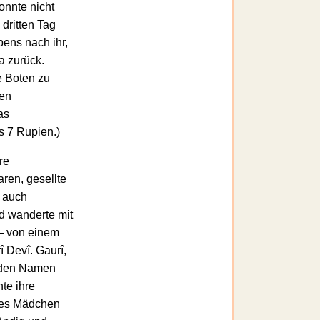
onnte nicht
dritten Tag
bens nach ihr,
a zurück.
e Boten zu
ien
as
s 7 Rupien.)
re
ren, gesellte
n auch
d wanderte mit
 — von einem
 Devî. Gaurî,
ie den Namen
hte ihre
nes Mädchen