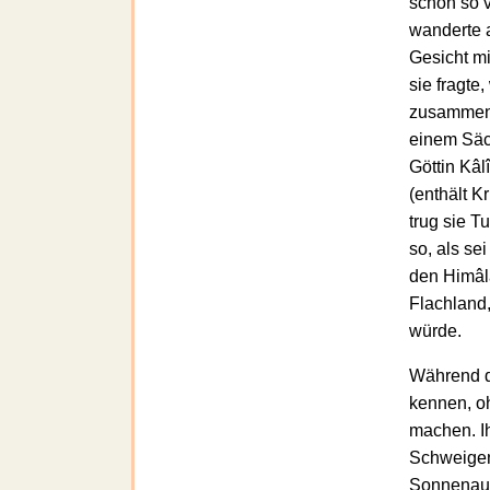
schon so v
wanderte a
Gesicht m
sie fragte
zusammen. 
einem Säc
Göttin Kâl
(enthält 
trug sie 
so, als se
den Himâla
Flachland,
würde.
Während di
kennen, oh
machen. Ih
Schweigen,
Sonnenauf