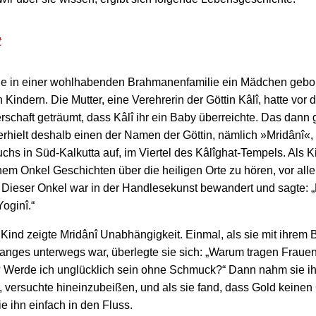
t
e in einer wohlhabenden Brahmanenfamilie ein Mädchen gebore
 Kindern. Die Mutter, eine Verehrerin der Göttin Kâlî, hatte vor 
schaft geträumt, dass Kâlî ihr ein Baby überreichte. Das dann
rhielt deshalb einen der Namen der Göttin, nämlich »Mridânî«,
chs in Süd-Kalkutta auf, im Viertel des Kâlîghat-Tempels. Als Ki
nem Onkel Geschichten über die heiligen Orte zu hören, vor all
 Dieser Onkel war in der Handlesekunst bewandert und sagte:
Yoginî.“
Kind zeigte Mridânî Unabhängigkeit. Einmal, als sie mit ihrem 
nges unterwegs war, überlegte sie sich: „Warum tragen Frauen
Werde ich unglücklich sein ohne Schmuck?“ Dann nahm sie i
, versuchte hineinzubeißen, und als sie fand, dass Gold kein
ie ihn einfach in den Fluss.