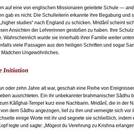
am auf eine von englischen Missionaren geleitete Schule — an
n gab es nicht. Die Schulleiterin erkannte ihre Begabung und 
u „higher studies“ nach England zu schicken. Mridânî scheint sic
ösen Ansichten der Lehrerinnen gestoßen zu haben. Ihre Schulz
e. Wahrscheinlich wurde sie innerhalb ihrer Familie weiter unterr
enfalls viele Passagen aus den heiligen Schriften und sogar Sa
r Mädchen Ungewöhnliches.
e Initiation
un oder zehn Jahre alt war, geschah eine Reihe von Ereignissen,
Leben ausrichteten. Ein ihr unbekannter brahmanischer Sâdhu b
m Kâlîghat-Tempel kurz eine Nachbarin. Mridânî, die in der Nä
h von dem Sâdhu angezogen, lief zu ihm und verneigte sich vor 
selte einige Worte mit ihr und segnete sie schließlich, indem
Kopf legte und sagte: „Mögest du Verehrung zu Krishna erlangen