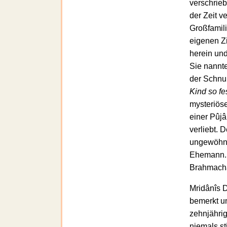
verschrieb
der Zeit v
Großfamil
eigenen Z
herein und
Sie nannt
der Schnu
Kind so f
mysteriöse
einer Pûjâ
verliebt. 
ungewöhnl
Ehemann. B
Brahmachâr
Mridânîs 
bemerkt un
zehnjährig
niemals st