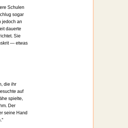
dere Schulen
schlug sogar
h jedoch an
eit dauerte
ichtet. Sie
nskrit — etwas
 die ihr
esuchte auf
he spielte,
ihm. Der
 er seine Hand
.“