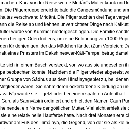
machen. Kurz vor der Reise wurde Mridânîs Mutter krank und k
. Die Pilgergruppe erreichte bald die Gangesmündung und am 
haltes verschwand Mridânî. Die Pilger suchten drei Tage verge
nn die Reise ab und kehrten unverrichteter Dinge nach Kalkutt
Mutter wurde von Kummer niedergeschlagen. Die Familie sandt
enen heiligen Orten Indiens, um eine Belohnung von 1000 Rup
gen für denjenigen, der das Mädchen fände. (Zum Vergleich: D
alt eines Priesters im Dakshineswar-Kâlî-Tempel betrug damal
tte sich in einem Busch versteckt, von wo aus sie ungesehen ih
ppe beobachten konnte. Nachdem die Pilger wieder abgereist wa
einer Gruppe von Sâdhus aus dem Himâlayagebiet zu, bei dene
 Mitglieder waren. Sie nahm deren ockerfarbene Kleidung an un
navadvîp wurde sie — jetzt oder bei einem späteren Aufenthalt
Guru als Sannyâsinî ordiniert und erhielt den Namen Gaurî Purî
cheinende, ein Name der göttlichen Mutter. Vielleicht erhielt s
 sie eine relativ helle Hautfarbe hatte. Nach drei Monaten erreic
rdwar am Fuß des Himâlaya, die Gegend, von der sie als klei