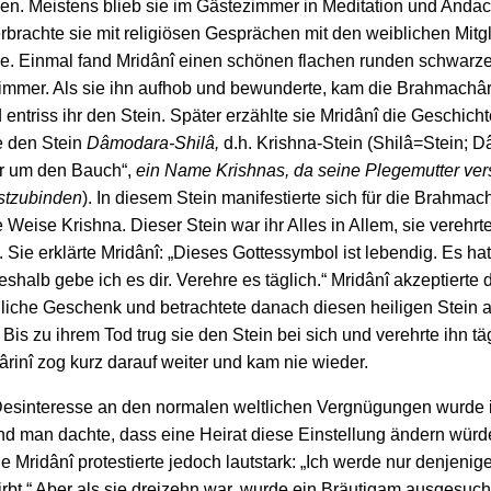
en. Meistens blieb sie im Gästezimmer in Meditation und Andac
erbrachte sie mit religiösen Gesprächen mit den weiblichen Mitg
ie. Einmal fand Mridânî einen schönen flachen runden schwarze
immer. Als sie ihn aufhob und bewunderte, kam die Brahmachâri
 entriss ihr den Stein. Später erzählte sie Mridânî die Geschich
e den Stein
Dâmodara-Shilâ,
d.h. Krishna-Stein (Shilâ=Stein; 
r um den Bauch“,
ein Name Krishnas, da seine Plegemutter vers
estzubinden
). In diesem Stein manifestierte sich für die Brahmach
 Weise Krishna. Dieser Stein war ihr Alles in Allem, sie verehrte
. Sie erklärte Mridânî: „Dieses Gottessymbol ist lebendig. Es hat
Deshalb gebe ich es dir. Verehre es täglich.“ Mridânî akzeptierte 
iche Geschenk und betrachtete danach diesen heiligen Stein a
is zu ihrem Tod trug sie den Stein bei sich und verehrte ihn täg
inî zog kurz darauf weiter und kam nie wieder.
Desinteresse an den normalen weltlichen Vergnügungen wurde i
d man dachte, dass eine Heirat diese Einstellung ändern würd
e Mridânî protestierte jedoch lautstark: „Ich werde nur denjenige
irbt.“ Aber als sie dreizehn war, wurde ein Bräutigam ausgesuch