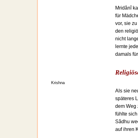
Mridânî k
für Mädche
vor, sie z
den religi
nicht lang
lernte jed
damals fü
Religiös
Krishna
Als sie ne
späteres 
dem Weg zu
fühlte sic
Sâdhu wech
auf ihren 