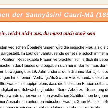
en der Sannyâsinî Gaurî-Mâ (18
ein, reicht nicht aus, du musst auch stark sein
esten vedischen Überlieferungen wird die indische Frau als glei
argestellt. Im Lauf der Jahrtausende geriet sie jedoch immer m
Position. Respektable Frauen verbrachten schließlich ihr Lebe
ächern des Hauses und begaben sich nur in Sänften aus dem
formbewegung des 19. Jahrhunderts, dem Brahmo-Samaj, blieb
ngen hinter einem Vorhang. Als Swâmi Vivekânanda diese trau
lte, war sein Hauptproblem, dass die indischen Frauen selbst a
ndigkeit und Schwäche glaubten. Seine Arbeit zur Besserung d
 Frau wurde daher von seinen westlichen Schülerinnen begonn
mer Ausnahmen unter den indischen Frauen. Gaurî-Mâ ist ein Be
ir über sie wissen, ergibt sich folgende Lebensgeschichte: