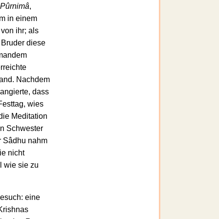
Pûrnimâ
,
am in einem
von ihr; als
 Bruder diese
jemandem
rreichte
rfand. Nachdem
rangierte, dass
Festtag, wies
die Meditation
nen Schwester
er Sâdhu nahm
ie nicht
l wie sie zu
Besuch: eine
Krishnas