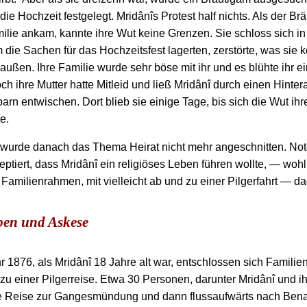
 die Hochzeit festgelegt. Mridânîs Protest half nichts. Als der Br
ilie ankam, kannte ihre Wut keine Grenzen. Sie schloss sich i
m die Sachen für das Hochzeitsfest lagerten, zerstörte, was sie 
außen. Ihre Familie wurde sehr böse mit ihr und es blühte ihr e
ch ihre Mutter hatte Mitleid und ließ Mridânî durch einen Hinte
rn entwischen. Dort blieb sie einige Tage, bis sich die Wut ihr
e.
wurde danach das Thema Heirat nicht mehr angeschnitten. No
ptiert, dass Mridânî ein religiöses Leben führen wollte, — woh
Familienrahmen, mit vielleicht ab und zu einer Pilgerfahrt — d
ben und Askese
r 1876, als Mridânî 18 Jahre alt war, entschlossen sich Familie
u einer Pilgerreise. Etwa 30 Personen, darunter Mridânî und ih
ie Reise zur Gangesmündung und dann flussaufwärts nach Ben