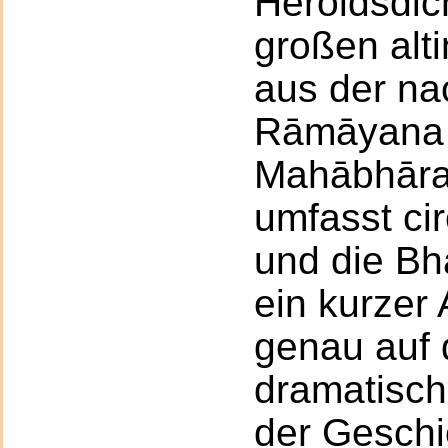
Heroldsdic
großen alt
aus der na
Rāmāyana
Mahābhārat
umfasst ci
und die Bh
ein kurzer 
genau auf
dramatisc
der Geschi