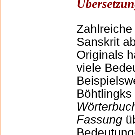
Übersetzu
Zahlreiche
Sanskrit a
Originals 
viele Bede
Beispielswe
Böhtlingks
Wörterbuch
Fassung
üb
Bedeutung