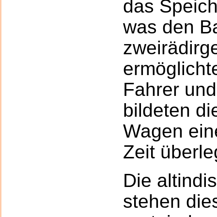
das Speich
was den Ba
zweirädirg
ermöglicht
Fahrer un
bildeten d
Wagen eine
Zeit überl
Die altind
stehen die