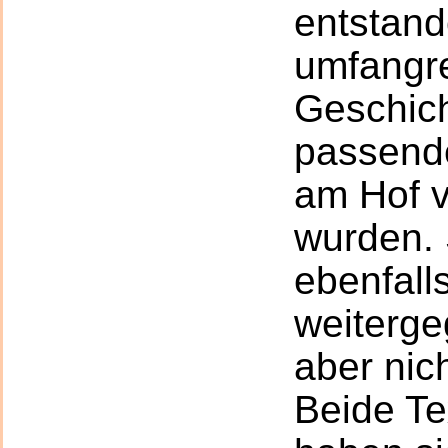
entstan
umfangr
Geschich
passend
am Hof 
wurden.
ebenfall
weiterge
aber nich
Beide Te