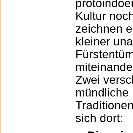
protoindoe
Kultur noch
zeichnen ei
kleiner un
Fürstentüm
miteinande
Zwei versc
mündliche l
Traditione
sich dort: