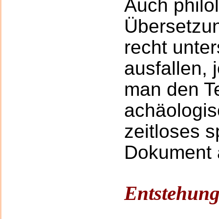
Auch philo
Übersetzu
recht unter
ausfallen,
man den Te
achäologis
zeitloses sp
Dokument a
Entstehun