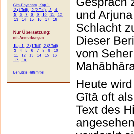
Gespräch 
Gita-Dhyanam
Kap.1
2 (1.Teil)
2 (2.Teil)
3
4
und Arjuna
5
6
7
8
9
10
11
12
13
14
15
16
17
18
Schlacht z
Nur Übersetzung:
Dieser Ber
mit Anmerkungen
Kap.1
2 (1.Teil)
2 (2.Teil)
vom Seher
3
4
5
6
7
8
9
10
11
12
13
14
15
16
17
18
Mahābhārat
Benutzte Hilfsmittel
Heute wird
Gītā oft al
Text des H
angesehen.