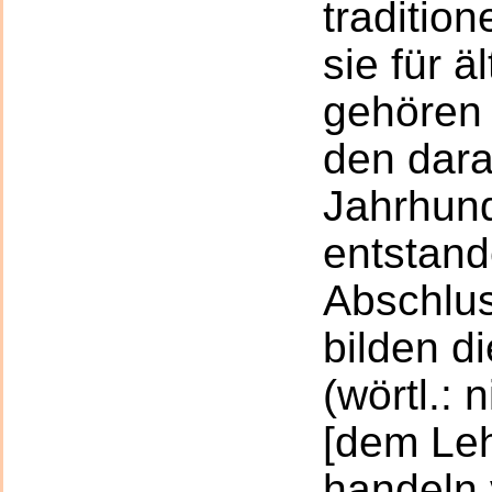
tradition
sie für ä
gehören 
den dara
Jahrhun
entstand
Abschlu
bilden d
(wörtl.: 
[dem Leh
handeln 