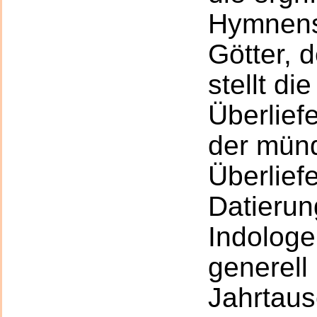
Hymnens
Götter, 
stellt di
Überlief
der mün
Überliefe
Datierun
Indologe
generell
Jahrtaus