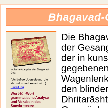
Bhagavad-G
Die Bhagav
der Gesang
der in kuns
gegebenen
Indische Ausgabe der Bhagavad-
Gita
Wagenlenk
(Vorläufige Übersetzung, die
ab und zu verbessert wird.)
den blinde
Einleitung
Wort-für-Wort
Dhritarāsh
grammatische Analyse
und Vokabeln des
Sanskrittexts: