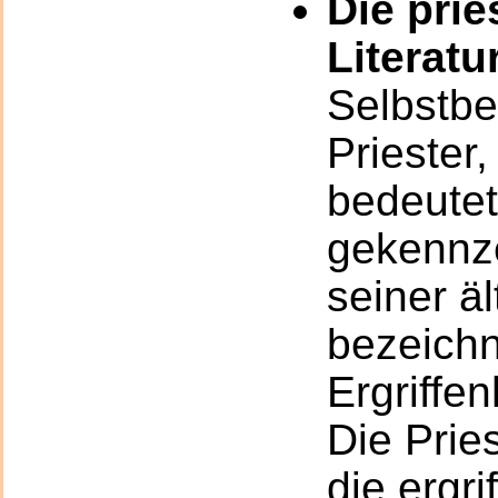
Die prie
Literatu
Selbstbe
Priester
bedeute
gekennze
seiner ä
bezeichn
Ergriffe
Die Prie
die ergri