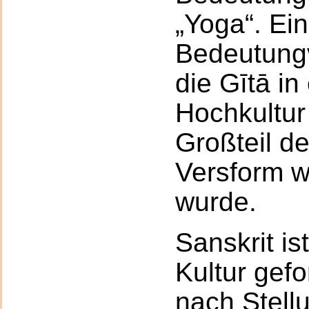
„Yoga“. Ein
Bedeutungvi
die Gītā in
Hochkultur 
Großteil d
Versform w
wurde.
Sanskrit is
Kultur gef
nach Stell