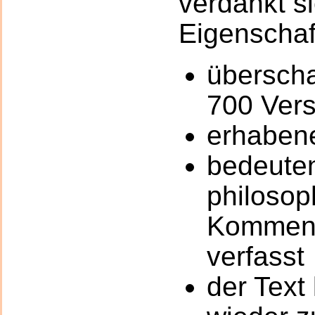
verdankt si
Eigenschaf
übersch
700 Vers
erhabene
bedeuten
philoso
Komment
verfasst
der Text