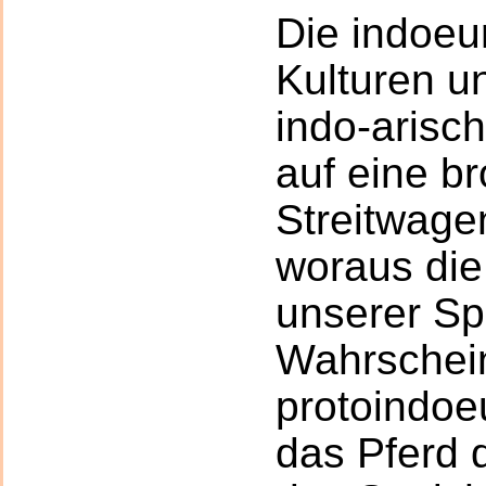
Die indoeu
Kulturen u
indo-arisc
auf eine br
Streitwage
woraus die
unserer Sp
Wahrschein
protoindoe
das Pferd 