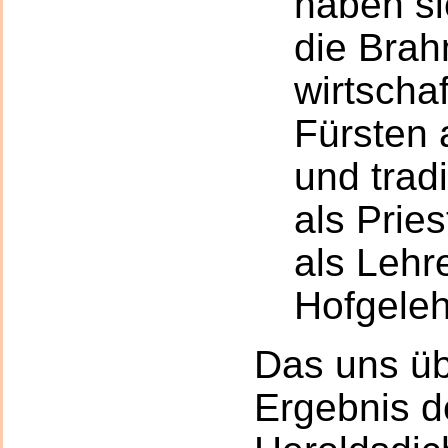
haben si
die Bra
wirtscha
Fürsten
und tradi
als Prie
als Lehr
Hofgeleh
Das uns üb
Ergebnis d