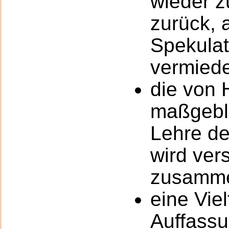
wieder z
zurück,
Spekula
vermied
die von 
maßgebli
Lehre d
wird ver
zusamme
eine Viel
Auffassu