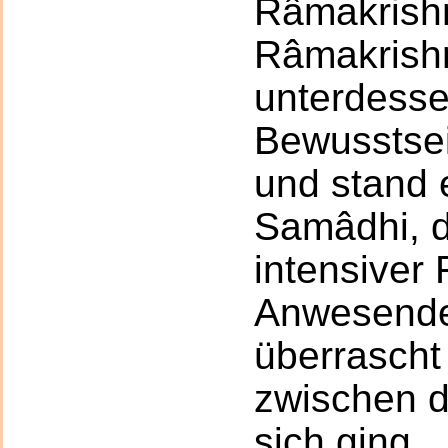
Râmakrish
Râmakrish
unterdesse
Bewusstsei
und stand e
Samâdhi, d
intensiver 
Anwesend
überrascht
zwischen d
sich ging.