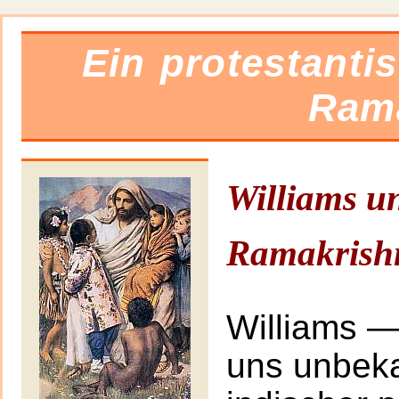
Ein protestanti
Ram
Williams u
Ramakrish
Williams —
uns unbek