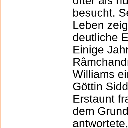
öfter als n
besucht. Se
Leben zeigt
deutliche 
Einige Jah
Râmchandr
Williams ei
Göttin Sid
Erstaunt fr
dem Grund,
antwortete