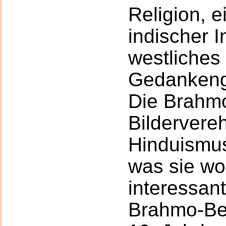
Religion, 
indischer In
westliches
Gedankeng
Die Brahmo
Bildervere
Hinduismus
was sie woh
interessan
Brahmo-Be