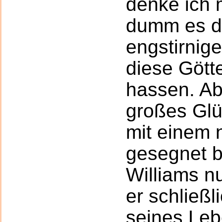
denke ich 
dumm es d
engstirnige
diese Götte
hassen. Ab
großes Glüc
mit einem
gesegnet bi
Williams n
er schließl
seines Lebe