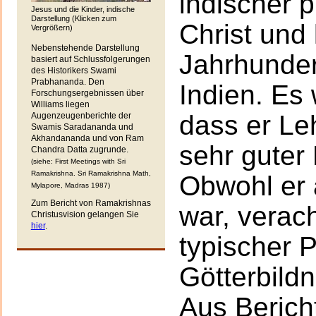
indischer p
Jesus und die Kinder, indische
Darstellung
(Klicken zum
Christ und 
Vergrößern)
Nebenstehende Darstellung
Jahrhunder
basiert auf Schlussfolgerungen
des Historikers Swami
Prabhananda. Den
Indien. Es 
Forschungsergebnissen über
Williams liegen
dass er Le
Augenzeugenberichte der
Swamis Saradananda und
Akhandananda und von Ram
sehr guter
Chandra Datta zugrunde.
(siehe: First Meetings with Sri
Ramakrishna. Sri Ramakrishna Math,
Obwohl er a
Mylapore, Madras 1987)
Zum Bericht von Ramakrishnas
war, verach
Christusvision gelangen Sie
hier
.
typischer P
Götterbild
Aus Berich