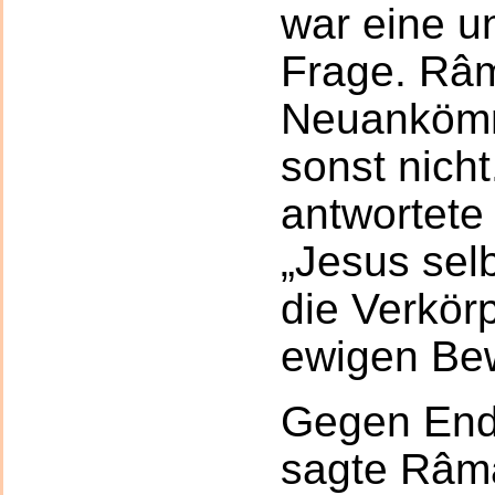
war eine u
Frage. Râm
Neuankömm
sonst nicht
antwortete
„Jesus sel
die Verkör
ewigen Be
Gegen End
sagte Râma