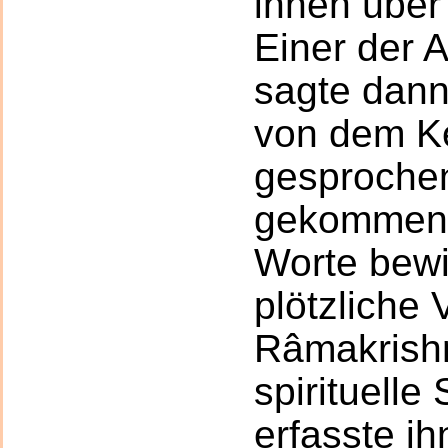
ihnen über
Einer der
sagte dann
von dem K
gesprochen
gekommen 
Worte bewi
plötzliche
Râmakrish
spirituell
erfasste ih