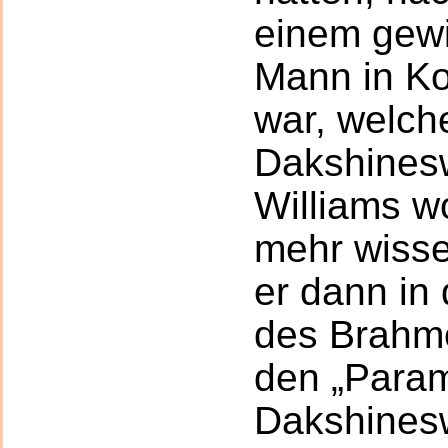
einem gewi
Mann in K
war, welch
Dakshinesw
Williams wo
mehr wissen
er dann in 
des Brahm
den „Para
Dakshinesw