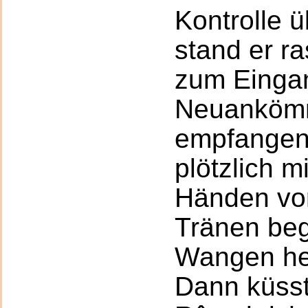
Kontrolle ü
stand er r
zum Einga
Neuankömm
empfangen.
plötzlich m
Händen vor
Tränen be
Wangen her
Dann küsst