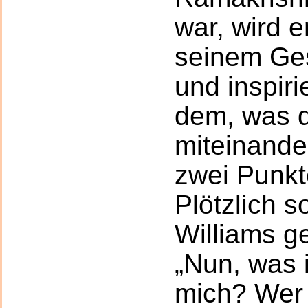
war, wird e
seinem Ges
und inspiri
dem, was d
miteinande
zwei Punkte
Plötzlich 
Williams g
„Nun, was i
mich? Wer 