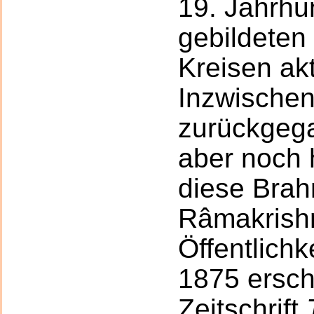
19. Jahrhun
gebildeten
Kreisen ak
Inzwischen 
zurückgega
aber noch 
diese Brah
Râmakrishn
Öffentlichk
1875 erschi
Zeitschrift