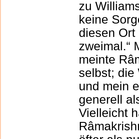
zu William
keine Sorg
diesen Ort 
zweimal.“ M
meinte Râm
selbst; die
und mein 
generell a
Vielleicht 
Râmakrish