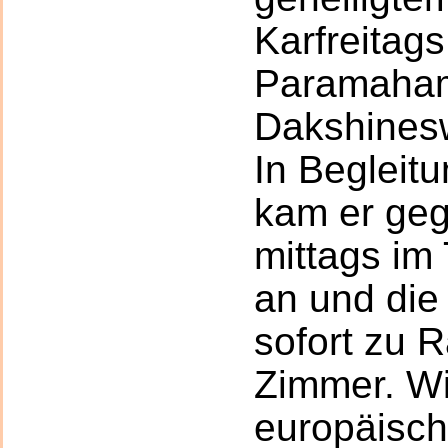
Karfreitag
Paramaha
Dakshines
In Begleit
kam er geg
mittags im
an und die
sofort zu 
Zimmer. Wi
europäisch