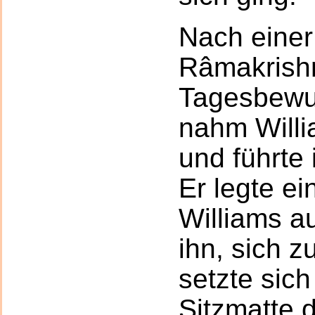
Nach einer
Râmakrish
Tagesbewus
nahm Willi
und führte 
Er legte ei
Williams a
ihn, sich z
setzte sich
Sitzmatte 