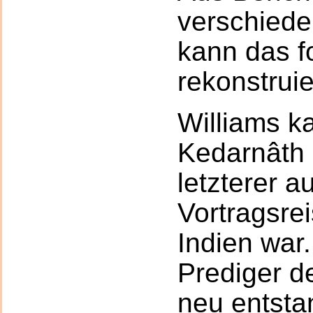
verschied
kann das f
rekonstrui
Williams k
Kedarnâth 
letzterer a
Vortragsre
Indien war
Prediger d
neu entst