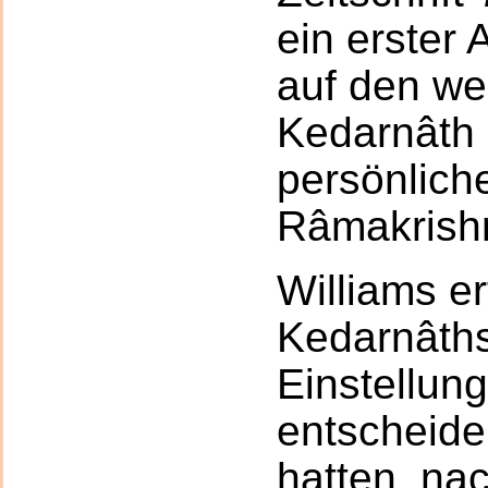
ein erster A
auf den wei
Kedarnâth 
persönlich
Râmakrish
Williams er
Kedarnâths
Einstellun
entscheide
hatten, na