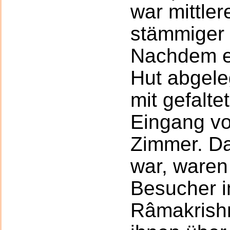
war mittler
stämmiger 
Nachdem e
Hut abgeleg
mit gefalt
Eingang v
Zimmer. Da
war, waren
Besucher 
Râmakrishn